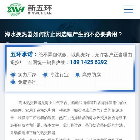
海水换热器如何防止因选错产生的不必要费用？
新五环换热器厂家
发布时间：2023-09-20 13:27:39
五环承诺：
绝不弄虚做假。以此充好，允许客户正当理由
189 1425 6292
退换!
全国统一销售热线：
实力厂家
专注行业
高效防腐
免费咨询
海水热交换器是海上油气平台、船舶和潜艇等许多海洋应用中的关
键部件。它用于在海水和另一种流体（如石油或天然气）之间传递热
量，以保持工艺过程的温度。然而，选择错误的海水热交换器会导致不
必要的成本和问题。在本文中，我们将讨论一些预防这些问题的方法，
并确保选择正确的热交换器。