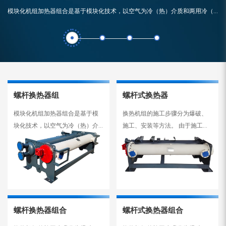
模块化机组加热器组合是基于模块化技术，以空气为冷（热）介质和两用冷（热）源的一体化中央空调设备。市场上的风冷模块化机组分为单冷式和热泵式。市场上风冷式模块机组一般是指热泵式风冷模块机组，又称风冷式热泵机组。该机组具有效率高、噪音低、结构合理、操作方便、操作安全、安装维修方便等优点，广泛应用于宾馆、商场、写字楼、展览馆、...
螺杆换热器组
螺杆式换热器
模块化机组加热器组合是基于模
换热机组的施工步骤分为爆破、
块化技术，以空气为冷（热）介
施工、安装等方法。 由于施工过
质和两用冷（热）源的一体化中
程和技术难度相结合，施工前应
央空调设备。市场上的风冷模块
严格制定施工方案。合理、踏
化机组分为单冷式和热泵式。市
实、细心，会与技术人员一起学
场上风冷式模块机组一般是指热
习，确保项目的成功。换热机组
泵式风冷模块机组，又称风冷式
结构复杂，零件多，对设备的爆
热泵机组。该机组具有效率高、
炸性和精度要求很高。例如，如
螺杆换热器组合
螺杆式换热器组合
噪音低、结构合理、操作方便、
果在拆装过程中螺纹被卡住，就
操作安全、安装维修方便等优
会造成严重的影响。 因此，在安