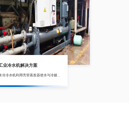
工业冷水机解决方案
水冷冷水机利用壳管蒸发器使水与冷媒进行热交换，冷媒系统在吸收水中的热负荷，使水降温产生冷水后，通过压缩机的作用将热量带至壳管式冷凝器，由冷媒与水进行热交换，使水吸收热量后通过水管将热量带出外部散失。