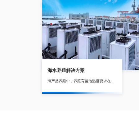
海水养殖解决方案
海产品养殖中，养殖育苗池温度要求在12～18℃之间，是海产品生长的更佳 环境。受季节和地区环境温度的变化，育苗池温度更低可达0℃以下，更高达30℃以上，因此必须对养殖育苗池海水及其环境温度进行恒温控制。