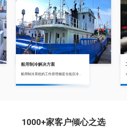
船用制冷解决方案
船用制冷系统的工作原理侧是当低压冷剂流经蒸发器时便从冷库中吸热使库温降低,而冷剂本身汽化成蒸气,在蒸发器出口处即可成为过热蒸气为了使蒸发器中气压能保持较低数值,并能回收冷剂循环使用。
1000+家客户倾心之选